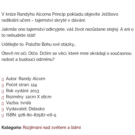
V knize Randyho Alcorna Princip pokladu objevíte Ježíšovo
radikální učení – tajemství skryté v dávání.
Jakmile ono tajemství odkryjete, váš život nezůstane stejný. A ani o
to nebudete stát!
Udělejte to. Položte Bohu své otázky…
Otevři mi oči, Otče. Držím se věcí, které mne okrádají o současnou
radost a budoucí odměnu?
Autor: Randy Alcorn
Počet stran: 124
Rok vydání: 2013
Rozměry: 12cm X 16cm
Vazba: tvrdá
Vydavatel: Didasko
ISBN: 978-80-87587-06-5
Kategorie
:
Rozjímání nad světem a lidmi