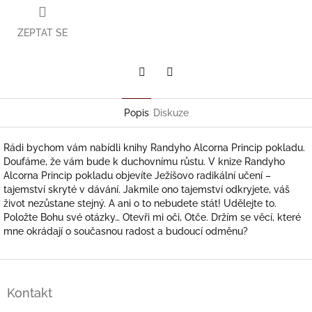
ZEPTAT SE
Twitter
Facebook
Popis
Diskuze
Rádi bychom vám nabídli knihy Randyho Alcorna Princip pokladu.
Doufáme, že vám bude k duchovnímu růstu. V knize Randyho
Alcorna Princip pokladu objevíte Ježíšovo radikální učení –
tajemství skryté v dávání. Jakmile ono tajemství odkryjete, váš
život nezůstane stejný. A ani o to nebudete stát! Udělejte to.
Položte Bohu své otázky… Otevři mi oči, Otče. Držím se věcí, které
mne okrádají o současnou radost a budoucí odměnu?
Z
á
Kontakt
p