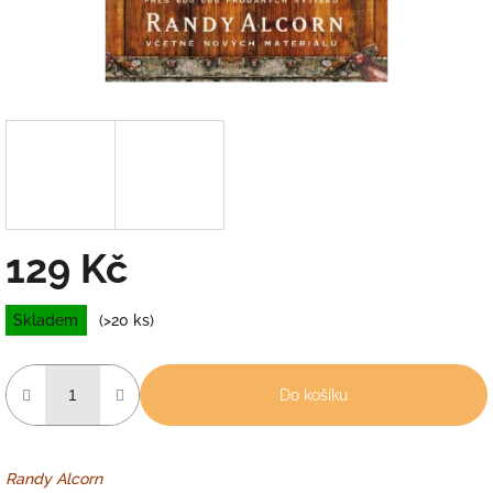
129 Kč
Měrná
Skladem
(>20 ks)
cena:
Do košíku
Randy Alcorn