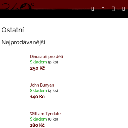
Přejít
Nák
Hledat
Přihlášení
na
obsah
koší
Ostatní
Nejprodávanější
Dinosauři pro děti
Skladem
(9 ks)
250 Kč
John Bunyan
Skladem
(4 ks)
140 Kč
William Tyndale
Skladem
(8 ks)
180 Kč