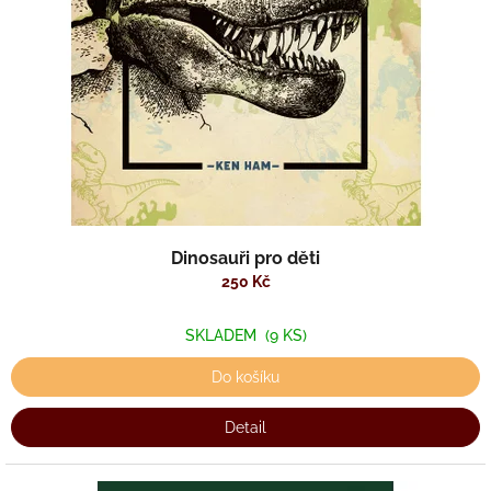
k
t
ů
Dinosauři pro děti
250 Kč
SKLADEM
(9 KS)
Do košíku
Detail