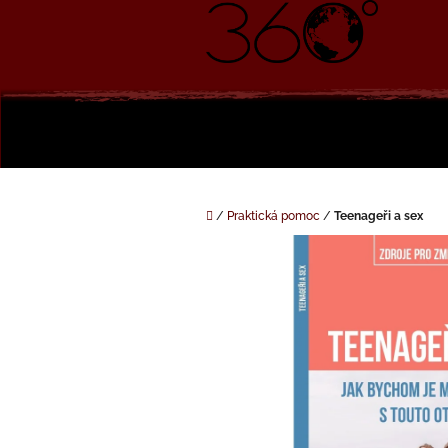
Přejít
na
obsah
Domů
/
Praktická pomoc
/
Teenageři a sex