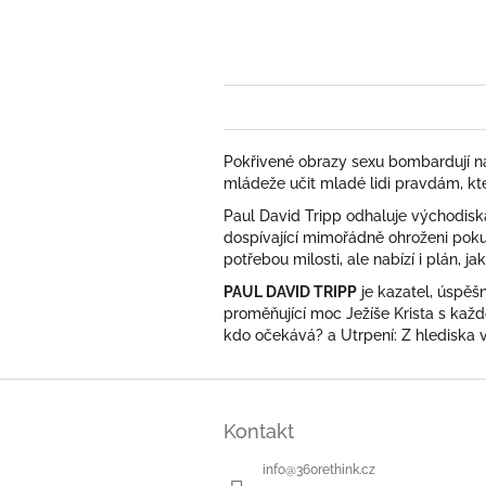
Pokřivené obrazy sexu bombardují na
mládeže učit mladé lidi pravdám, kte
Paul David Tripp odhaluje východiska,
dospívající mimořádně ohroženi pokuš
potřebou milosti, ale nabízí i plán, j
PAUL DAVID TRIPP
je kazatel, úspěšn
proměňující moc Ježíše Krista s kaž
kdo očekává? a Utrpení: Z hlediska 
Z
á
Kontakt
p
a
info
@
360rethink.cz
t