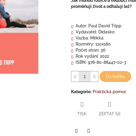
Jak mohou rodiče a vedoucí mlád
proměňují život a odhalují lež?
Autor
:
Paul David Tripp
Vydavatel
:
Didasko
Vazba
:
Měkká
Rozměry
:
110x180
Počet stran
:
36
Rok vydání
:
2022
ISBN
:
978-80-88447-02-3
Do košíku
Kategorie
:
Praktická pomoc
TISK
ZEPTAT SE