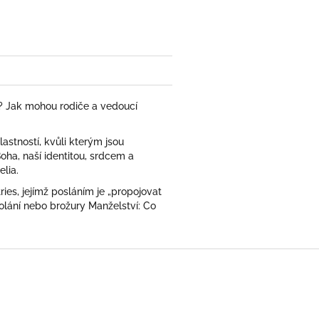
u? Jak mohou rodiče a vedoucí
astností, kvůli kterým jsou
oha, naší identitou, srdcem a
elia.
ries, jejímž posláním je „propojovat
olání nebo brožury Manželství: Co