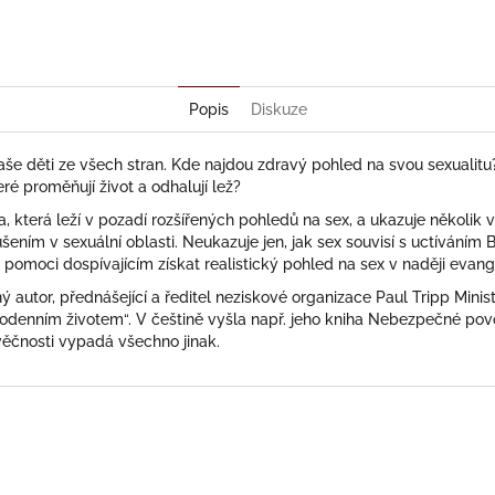
Twitter
Facebook
Popis
Diskuze
še děti ze všech stran. Kde najdou zdravý pohled na svou sexualit
ré proměňují život a odhalují lež?
 která leží v pozadí rozšířených pohledů na sex, a ukazuje několik vl
ením v sexuální oblasti. Neukazuje jen, jak sex souvisí s uctíváním B
ak pomoci dospívajícím získat realistický pohled na sex v naději evang
ý autor, přednášející a ředitel neziskové organizace Paul Tripp Minist
dodenním životem“. V češtině vyšla např. jeho kniha Nebezpečné pov
věčnosti vypadá všechno jinak.