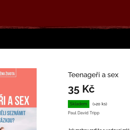
Teenageři a sex
35 Kč
Měrná
Skladem
(>20 ks)
cena:
Paul David Tripp